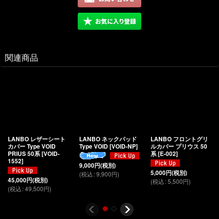
関連商品
LANBO レザーシート
LANBO ネックパッド
LANBO フロントグリ
カバー Type VOID
Type VOID
[
VOID-NP
]
ルカバー プリウス 50
PRIUS 50系
[
VOID-
系
[
E-002
]
1552
]
9,000
円
(税別)
5,000
円
(税別)
(
税込
:
9,900
円
)
45,000
円
(税別)
(
税込
:
5,500
円
)
(
税込
:
49,500
円
)