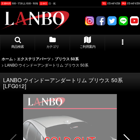
営業時間
9:00 - 17:30 (土10:00 - 15:00)
定休日
日・祝
TEL
072-447-6728
FAX
072-447-6729
商品検索
カテゴリ
ご利用案内
>
>
ホーム
エクステリアパーツ
プリウス 50系
>
LANBO ウインドーアンダートリム プリウス 50系
LANBO ウインドーアンダートリム プリウス 50系
[
LFG012
]