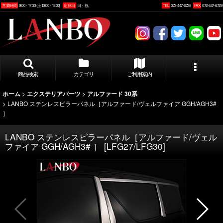
営業時間
9:00 - 17:30 (土10:00 - 15:00)
定休日
日・祝
TEL
072-447-6728
FAX
072-447-6729
商品検索
カテゴリ
ご利用案内
>
>
ホーム
エクステリアパーツ
アルファード 30系
>
LANBO ステンレスピラーパネル［アルファード/ヴェルファイア GGH/AGH3#
］
LANBO ステンレスピラーパネル［アルファード/ヴェル
ファイア GGH/AGH3# ］
[
LFG27/LFG30
]