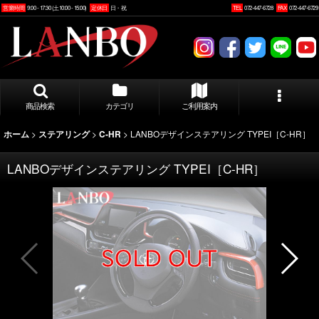
営業時間
9:00 - 17:30 (土10:00 - 15:00)
定休日
日・祝
TEL
072-447-6728
FAX
072-447-6729
商品検索
カテゴリ
ご利用案内
>
>
>
LANBOデザインステアリング TYPEI［C-HR］
ホーム
ステアリング
C-HR
LANBOデザインステアリング TYPEI［C-HR］