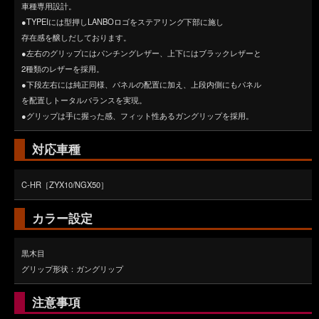
車種専用設計。
●TYPEIには型押しLANBOロゴをステアリング下部に施し
存在感を醸しだしております。
●左右のグリップにはパンチングレザー、上下にはブラックレザーと
2種類のレザーを採用。
●下段左右には純正同様、パネルの配置に加え、上段内側にもパネル
を配置しトータルバランスを実現。
●グリップは手に握った感、フィット性あるガングリップを採用。
対応車種
C-HR［ZYX10/NGX50］
カラー設定
黒木目
グリップ形状：ガングリップ
注意事項