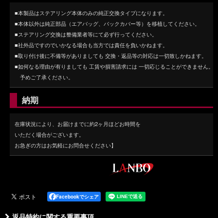
■本製品はステアリング本体のみの純正交換タイプになります。
■本体以外は純正部品（エアバッグ、バックカバー等）を移植してください。
■ステアリング交換は整備業者等にて必ず行ってください。
■社外品ですのでいかなる場合も当方では責任を負いかねます。
■取り付け後に不備等がありましても 交換・返品等の対応は一切致しかねます。
■如何なる理由が有りましても 工賃や損害請求には 一切応じることができません。
予めご了承ください。
納期
在庫状況により、お届けまでに約2ヶ月ほどお時間を
いただく場合がございます。
お急ぎの方はお気軽にお問合せください】
Facebookでシェア
返品特約に関する重要事項