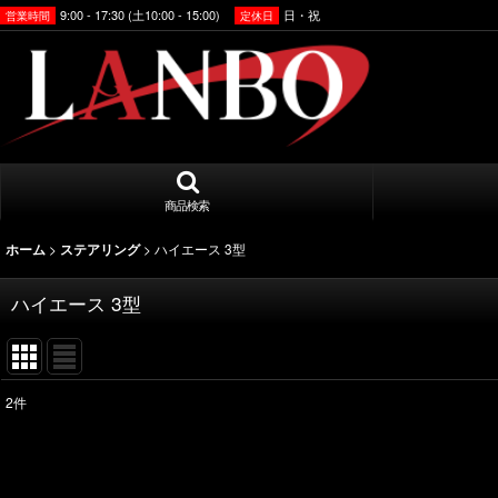
9:00 - 17:30 (土10:00 - 15:00)
日・祝
営業時間
定休日
商品検索
>
>
ハイエース 3型
ホーム
ステアリング
ハイエース 3型
2
件
表示数
:
並び順
: