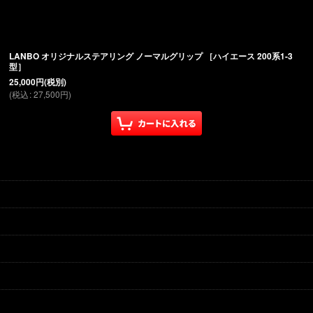
絞り込む
LANBO オリジナルステアリング ノーマルグリップ ［ハイエース 200系1-3
型］
25,000
円
(税別)
(
税込
:
27,500
円
)