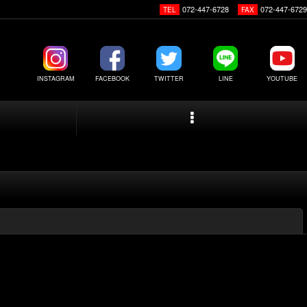
072-447-6728
072-447-6729
TEL
FAX
INSTAGRAM
FACEBOOK
TWITTER
LINE
YOUTUBE
閉じる